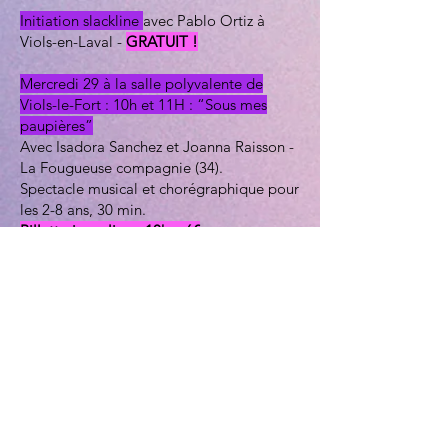
Initiation slackline
avec Pablo Ortiz à
Viols-en-Laval -
GRATUIT !
Mercredi 29 à la salle polyvalente de
Viols-le-Fort : 10h et 11H : “Sous mes
paupières”
Avec Isadora Sanchez et Joanna Raisson -
La Fougueuse compagnie (34).
Spectacle musical et chorégraphique pour
les 2-8 ans, 30 min.
Billetterie en ligne 10h : 6€
Billetterie en ligne 11h : 6€
Mercredi 29 au CHAP, 16h : "La Boîte",
Cie Le Baril (34) - 45 min.
Théâtre et musique à partir de 5 ans.
Spectacle participatif où les enfants
pourront danser sous le chapiteau !
Billetterie en ligne : 6€