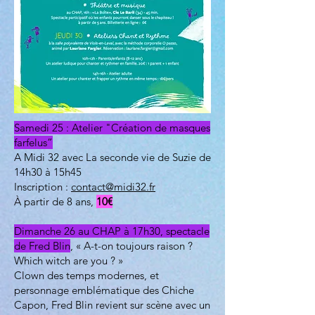
Samedi 25 : Atelier "Création de masques
farfelus”
A Midi 32 avec La seconde vie de Suzie de
14h30 à 15h45
Inscription :
contact@midi32.fr
À partir de 8 ans,
10€
Dimanche 26 au CHAP à 17h30, spectacle
de Fred Blin
, « A-t-on toujours raison ?
Which witch are you ? »
Clown des temps modernes, et
personnage emblématique des Chiche
Capon, Fred Blin revient sur scène avec un