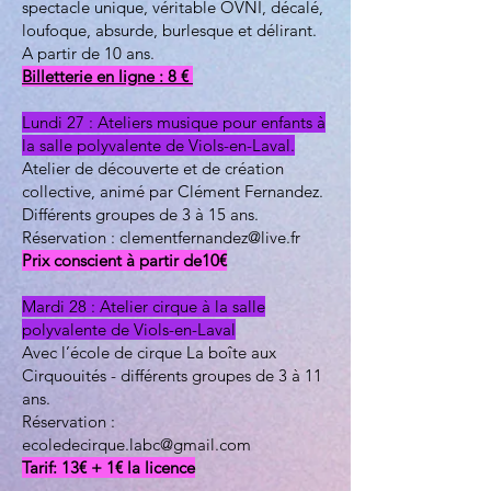
spectacle unique, véritable OVNI, décalé,
loufoque, absurde, burlesque et délirant.
A partir de 10 ans.
Billetterie en ligne : 8 €
Lundi 27 : Ateliers musique pour enfants à
la salle polyvalente de Viols-en-Laval.
Atelier de découverte et de création
collective, animé par Clément Fernandez.
Différents groupes de 3 à 15 ans.
Réservation :
clementfernandez@live.fr
Prix conscient à partir de10€
Mardi 28 : Atelier cirque à la salle
polyvalente de Viols-en-Laval
Avec l’école de cirque La boîte aux
Cirquouités - différents groupes de 3 à 11
ans.
Réservation :
ecoledecirque.labc@gmail.com
Tarif: 13€ + 1€ la licence